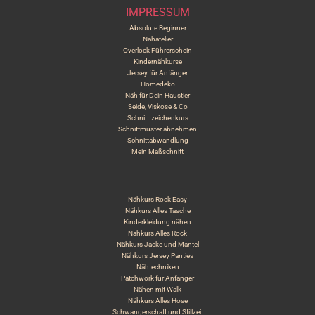
IMPRESSUM
Absolute Beginner
Nähatelier
Overlock Führerschein
Kindernähkurse
Jersey für Anfänger
Homedeko
Näh für Dein Haustier
Seide, Viskose & Co
Schnitttzeichenkurs
Schnittmuster abnehmen
Schnittabwandlung
Mein Maßschnitt
Nähkurs Rock Easy
Nähkurs Alles Tasche
Kinderkleidung nähen
Nähkurs Alles Rock
Nähkurs Jacke und Mantel
Nähkurs Jersey Panties
Nähtechniken
Patchwork für Anfänger
Nähen mit Walk
Nähkurs Alles Hose
Schwangerschaft und Stillzeit