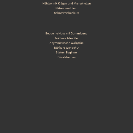
Nähtechnik Krägen und Manschetten
Nähen von Hand
Schnittzeichenkurs
Bequeme Hose mit Gummibund
Nähkurs Alles Klei
Asymmetrische Walkjacke
Nähkurs Wendehut
Sticken Beginner
Privatstunden