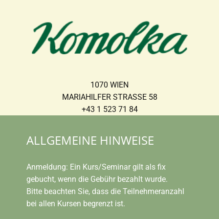
1070 WIEN
MARIAHILFER STRASSE 58
+43 1 523 71 84
MO-SA 10-18
ALLGEMEINE HINWEISE
U3 - Neubaugasse
Anmeldung: Ein Kurs/Seminar gilt als fix
gebucht, wenn die Gebühr bezahlt wurde.
Bitte beachten Sie, dass die Teilnehmeranzahl
bei allen Kursen begrenzt ist.