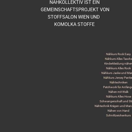
NÄHKOLLEKTIV IST EIN
GEMEINSCHAFTSPROJEKT VON
STOFFSALON WIEN UND
KOMOLKA STOFFE
Nähkurs Rock Easy
Nähkurs Alles Tasch
Kinderkleidung nähe
Nähkurs Alles Rock
Nähkurs Jacke und Man
Nähkurs Jersey Panti
Nähtechniken
Patchwork für Anfäng
Nähen mit Walk
Nähkurs Alles Hose
Schwangerschaft und Stil
Nähtechnik Krägen und Man
Nähen von Hand
Schnittzeichenkurs