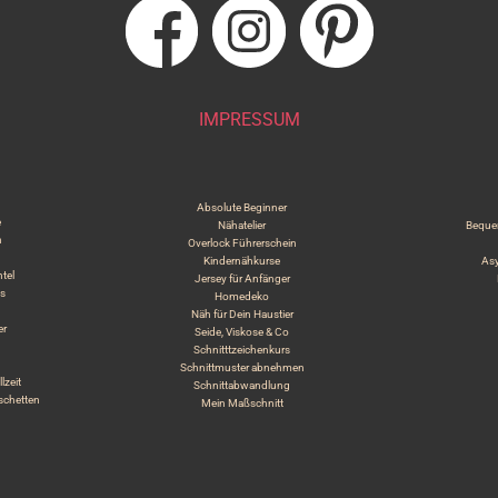
IMPRESSUM
Absolute Beginner
e
Nähatelier
Beque
n
Overlock Führerschein
Kindernähkurse
Asy
tel
Jersey für Anfänger
es
Homedeko
Näh für Dein Haustier
er
Seide, Viskose & Co
Schnitttzeichenkurs
Schnittmuster abnehmen
lzeit
Schnittabwandlung
schetten
Mein Maßschnitt