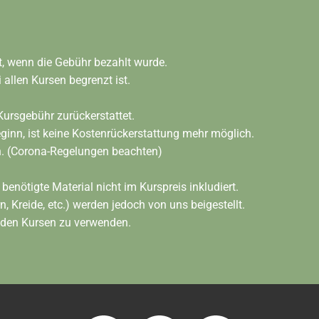
t, wenn die Gebühr bezahlt wurde.
 allen Kursen begrenzt ist.
Kursgebühr zurückerstattet.
ginn, ist keine Kostenrückerstattung mehr möglich.
h. (Corona-Regelungen beachten)
 benötigte Material nicht im Kurspreis inkludiert.
 Kreide, etc.) werden jedoch von uns beigestellt.
n den Kursen zu verwenden.