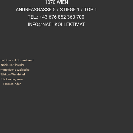
1070 WIEN
ANDREASGASSE 5 / STIEGE 1 / TOP 1
TEL.: +43 ​676 852 360 700
INFO@NAEHKOLLEKTIV.AT
me Hose mit Gummibund
Nähkurs Alles Klei
mmetrische Walkjacke
Nähkurs Wendehut
Sticken Beginner
Privatstunden